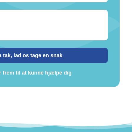
a tak, lad os tage en snak
r frem til at kunne hjælpe dig