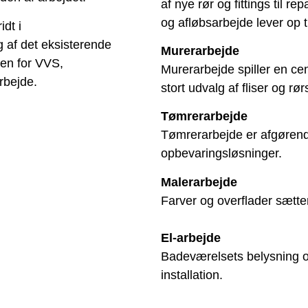
af nye rør og fittings til re
og afløbsarbejde lever op t
dt i
 af det eksisterende
Murerarbejde
den for VVS,
Murerarbejde spiller en cent
rbejde.
stort udvalg af fliser og r
Tømrerarbejde
Tømrerarbejde er afgørende 
opbevaringsløsninger.
Malerarbejde
Farver og overflader sætter
El-arbejde
Badeværelsets belysning o
installation.