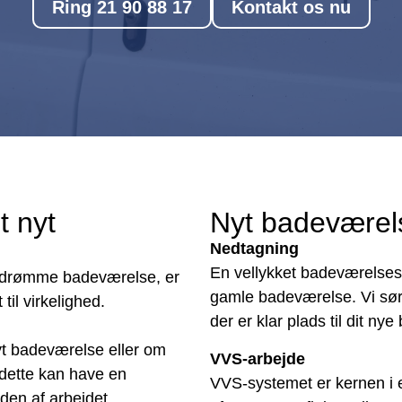
Ring 21 90 88 17
Kontakt os nu
t nyt
Nyt badeværelse
Nedtagning
En vellykket badeværelsesp
yt drømme badeværelse, er
gamle badeværelse. Vi sørge
til virkelighed.
der er klar plads til dit ny
nyt badeværelse eller om
VVS-arbejde
dette kan have en
VVS-systemet er kernen i et
en af arbejdet.