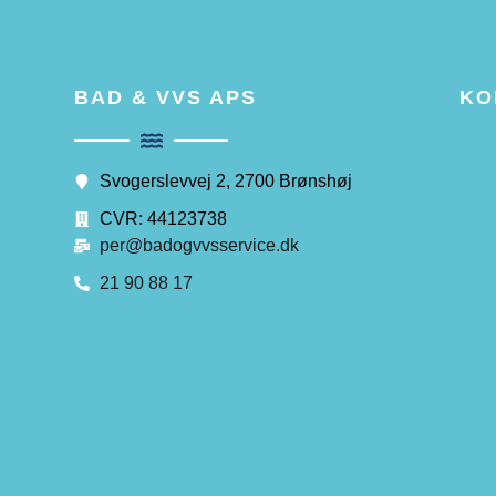
BAD & VVS APS
KO
Svogerslevvej 2, 2700 Brønshøj
CVR: 44123738
per@badogvvsservice.dk
21 90 88 17