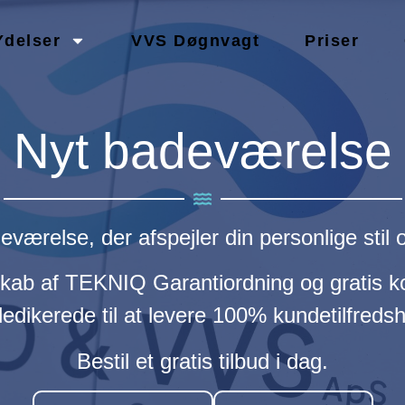
Ydelser
VVS Døgnvagt
Priser
Nyt badeværelse
ærelse, der afspejler din personlige stil o
kab af TEKNIQ Garantiordning og gratis kon
dedikerede til at levere 100% kundetilfreds
Bestil et gratis tilbud i dag.