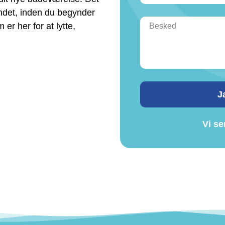
sindet, inden du begynder
r her for at lytte,
J
Vi se