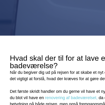
Hvad skal der til for at lave e
badeværelse?
Når du begiver dig ud på rejsen for at skabe et n
det vigtigt at forstå, hvad der kræves for at gøre det 
Det første skridt handler om du gerne vil have et 
du blot vil have en
renovering af badeværelset,
da 
betydning på både prisen, men også fremgangsmåd