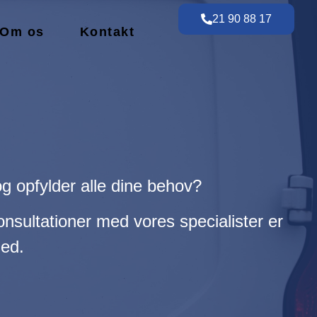
21 90 88 17
Om os
Kontakt
g opfylder alle dine behov?
sultationer med vores specialister er
hed.