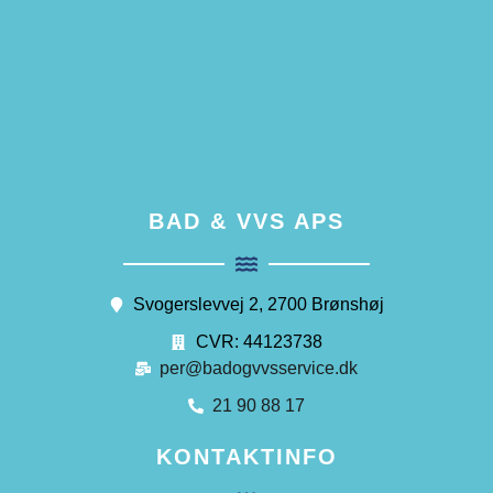
BAD & VVS APS
Svogerslevvej 2, 2700 Brønshøj
CVR: 44123738
per@badogvvsservice.dk
21 90 88 17
KONTAKTINFO