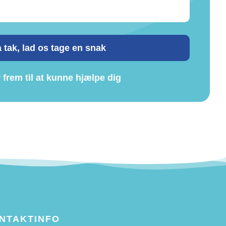
 tak, lad os tage en snak
r frem til at kunne hjælpe dig
NTAKTINFO