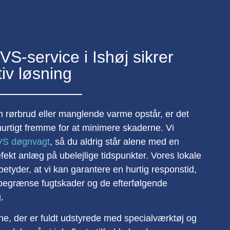
VS-service i Ishøj sikrer
tiv løsning
m rørbrud eller manglende varme opstår, er det
hurtigt fremme for at minimere skaderne. Vi
VS døgnvagt
, så du aldrig står alene med en
ekt anlæg på ubelejlige tidspunkter. Vores lokale
betyder, at vi kan garantere en hurtig responstid,
at begrænse fugtskader og de efterfølgende
g.
e, der er fuldt udstyrede med specialværktøj og