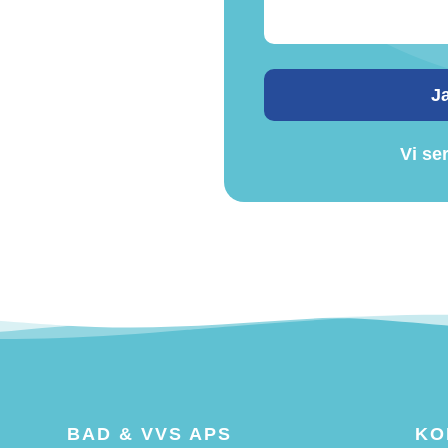
Ja
Vi se
BAD & VVS APS
KO