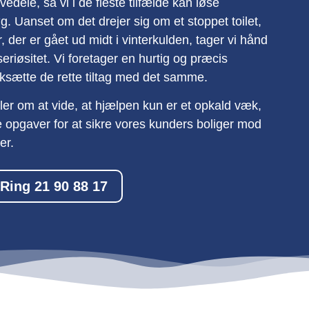
dele, så vi i de fleste tilfælde kan løse
. Uanset om det drejer sig om et stoppet toilet,
r, der er gået ud midt i vinterkulden, tager vi hånd
riøsitet. Vi foretager en hurtig og præcis
ærksætte de rette tiltag med det samme.
er om at vide, at hjælpen kun er et opkald væk,
tte opgaver for at sikre vores kunders boliger mod
er.
Ring 21 90 88 17