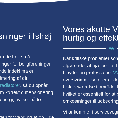
Vores akutte V
ninger i Ishøj
hurtig og effek
fra de helt små
Når kritiske problemer so
ninger for boligforeninger
afgørende, at hjælpen er 
ende indeklima er
tilbyder en professionel
V
imering af dit
oversvømmelse eller et def
 radiatorer
, så du opnår
tilstedeværelse i området 
em korrekt dimensionering
hvilket er essentielt for 
 energi, hvilket både
omkostninger til udbedrin
Vi ankommer i servicevogn
en for vand og afløb, lige