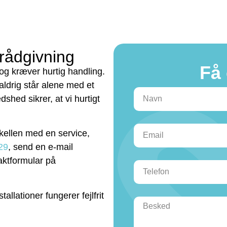
 rådgivning
Få 
og kræver hurtig handling.
 aldrig står alene med et
shed sikrer, at vi hurtigt
skellen med en service,
29
, send en e-mail
taktformular på
allationer fungerer fejlfrit