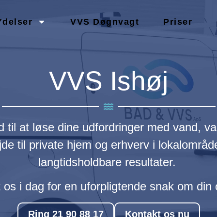
Ydelser
VVS Døgnvagt
Priser
VVS Ishøj
til at løse dine udfordringer med vand, varm
de til private hjem og erhverv i lokalområ
langtidsholdbare resultater.
 os i dag for en uforpligtende snak om din
Ring 21 90 88 17
Kontakt os nu