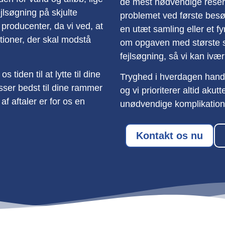
de mest nødvendige reserve
fejlsøgning på skjulte
problemet ved første besøg
 producenter, da vi ved, at
en utæt samling eller et fy
lationer, der skal modstå
om opgaven med største se
fejlsøgning, så vi kan iv
s tiden til at lytte til dine
Tryghed i hverdagen handl
ser bedst til dine rammer
og vi prioriterer altid aku
f aftaler er for os en
unødvendige komplikation
Kontakt os nu