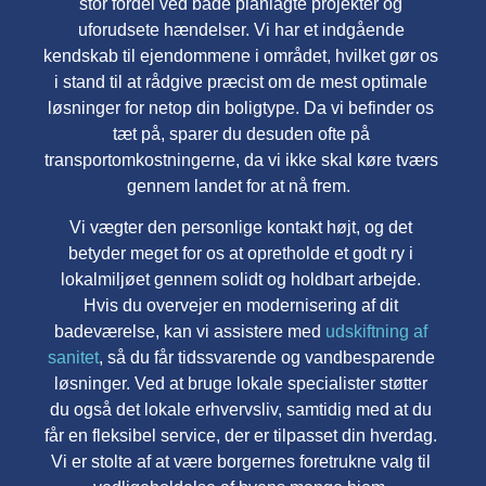
stor fordel ved både planlagte projekter og
uforudsete hændelser. Vi har et indgående
kendskab til ejendommene i området, hvilket gør os
i stand til at rådgive præcist om de mest optimale
løsninger for netop din boligtype. Da vi befinder os
tæt på, sparer du desuden ofte på
transportomkostningerne, da vi ikke skal køre tværs
gennem landet for at nå frem.
Vi vægter den personlige kontakt højt, og det
betyder meget for os at opretholde et godt ry i
lokalmiljøet gennem solidt og holdbart arbejde.
Hvis du overvejer en modernisering af dit
badeværelse, kan vi assistere med
udskiftning af
sanitet
, så du får tidssvarende og vandbesparende
løsninger. Ved at bruge lokale specialister støtter
du også det lokale erhvervsliv, samtidig med at du
får en fleksibel service, der er tilpasset din hverdag.
Vi er stolte af at være borgernes foretrukne valg til