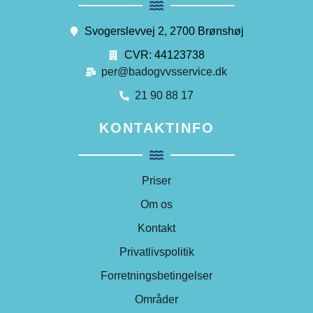
Svogerslevvej 2, 2700 Brønshøj
CVR: 44123738
per@badogvvsservice.dk
21 90 88 17
KONTAKTINFO
Priser
Om os
Kontakt
Privatlivspolitik
Forretningsbetingelser
Områder