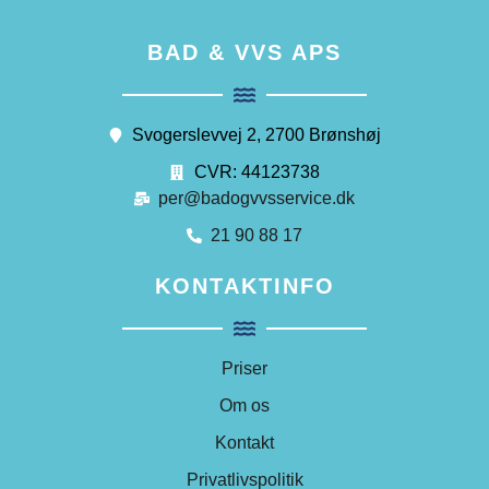
BAD & VVS APS
Svogerslevvej 2, 2700 Brønshøj
CVR: 44123738
per@badogvvsservice.dk
21 90 88 17
KONTAKTINFO
Priser
Om os
Kontakt
Privatlivspolitik