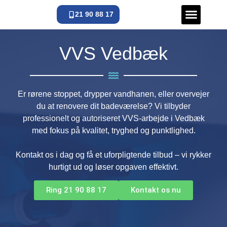
21 90 88 17
VVS Døgnva
VVS Vedbæk
Er rørene stoppet, drypper vandhanen, eller overvejer
du at renovere dit badeværelse? Vi tilbyder
professionelt og autoriseret VVS-arbejde i Vedbæk
med fokus på kvalitet, tryghed og punktlighed.
Kontakt os i dag og få et uforpligtende tilbud – vi rykker
hurtigt ud og løser opgaven effektivt.
Ring 21 90 88 17
Kontakt os nu