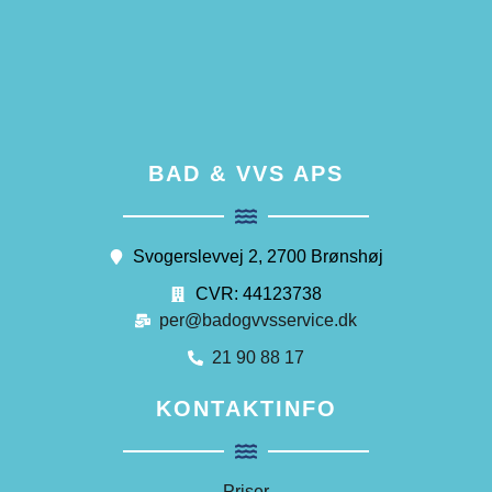
BAD & VVS APS
Svogerslevvej 2, 2700 Brønshøj
CVR: 44123738
per@badogvvsservice.dk
21 90 88 17
KONTAKTINFO
Priser